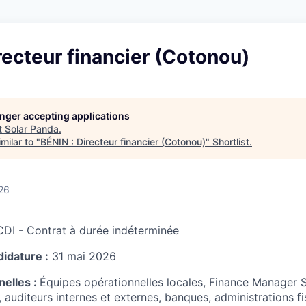
recteur financier (Cotonou)
longer accepting applications
t
Solar Panda
.
milar to "
BÉNIN : Directeur financier (Cotonou)
"
Shortlist
.
26
DI - Contrat à durée indéterminée
didature :
31 mai 2026
nelles :
Équipes opérationnelles locales, Finance Manager S
 auditeurs internes et externes, banques, administrations fi