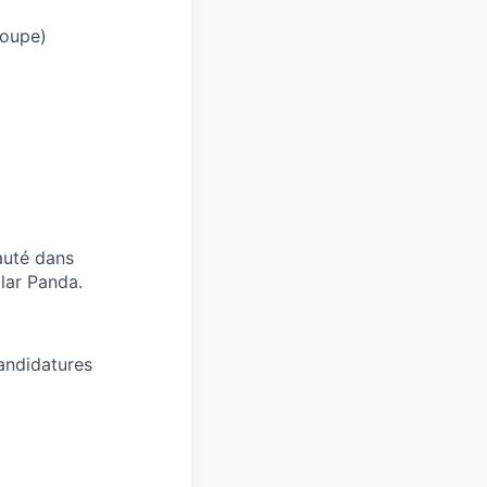
roupe)
yauté dans
lar Panda.
candidatures