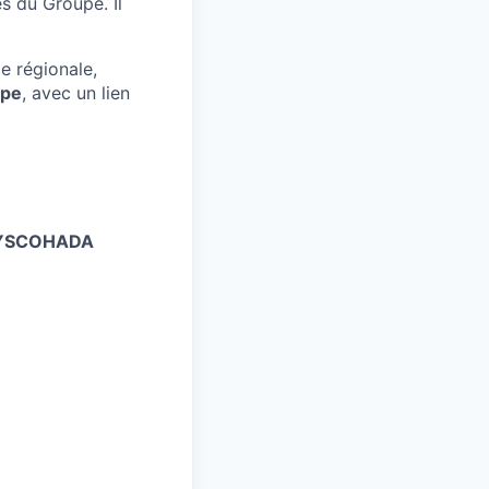
es du Groupe. Il
ce régionale,
upe
, avec un lien
YSCOHADA