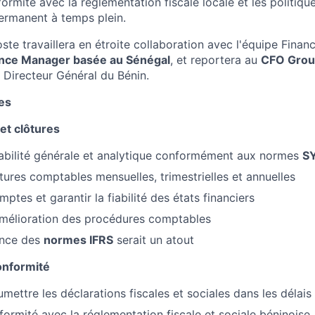
formité avec la réglementation fiscale locale et les politiqu
permanent à temps plein.
poste travaillera en étroite collaboration avec l'équipe Finan
nce Manager basée au Sénégal
, et reportera au
CFO Gro
 Directeur Général du Bénin.
es
et clôtures
abilité générale et analytique conformément aux normes
S
ôtures comptables mensuelles, trimestrielles et annuelles
omptes et garantir la fiabilité des états financiers
'amélioration des procédures comptables
ance des
normes IFRS
serait un atout
conformité
mettre les déclarations fiscales et sociales dans les délais
nformité avec la réglementation fiscale et sociale béninoise