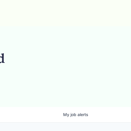
d
My
job
alerts