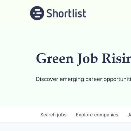
Green Job Risi
Discover emerging career opportuniti
Search
jobs
Explore
companies
J