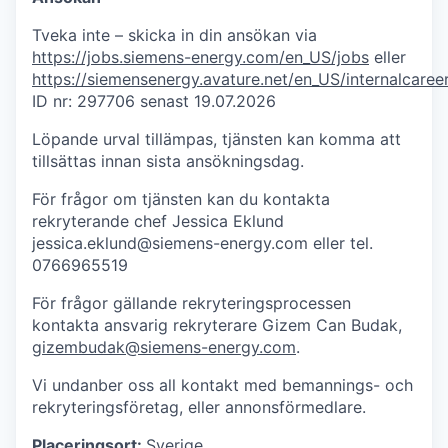
Tveka inte – skicka in din ansökan via
https://jobs.siemens-energy.com/en_US/jobs
eller
https://siemensenergy.avature.net/en_US/internalcare
ID nr: 297706 senast 19.07.2026
Löpande urval tillämpas, tjänsten kan komma att
tillsättas innan sista ansökningsdag.
För frågor om tjänsten kan du kontakta
rekryterande chef Jessica Eklund
jessica.eklund@siemens-energy.com eller tel.
0766965519
För frågor gällande rekryteringsprocessen
kontakta ansvarig rekryterare Gizem Can Budak,
gizembudak@siemens-energy.com
.
Vi undanber oss all kontakt med bemannings- och
rekryteringsföretag, eller annonsförmedlare.
Placeringsort:
Sverige