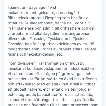
Teamet är i dagsläget 19 st
mekaniker/montageledare, dessa ingår i
fältservicekontoret i Finspång som består av
totalt ca 34 medarbetare, denna del utgör allt
ifrån planerare och admin till driftsättare och där
vi arbetar med alla slags Siemens ångturbiner
tillverkade i Finspång, Tyskland och Tjeckien. I
Finspång består ångturbinavdelningen av ca 135
medarbetare som utgörs av projektledare, säljare,
finans och teknikavdelning etc.
Inom divisionen Transformation of Industry
minskar vi koldioxidutsläppen för industrisektorn.
Vi ser en ökad efterfrågan på grön vätgas och
bränslederivat för att stötta en ökad elektrifiering
och effektivitet. Med en stark industriell kundbas,
ett globalt nätverk, ett flertal olika teknologier
och integrerade kapaciteter för dess utförande,
skapar vi förutsättningar för utfasning av fossila
bränslen och övergång till hållbara processer inom