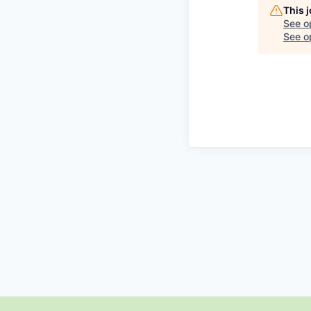
This 
See o
See op