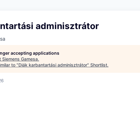
ntartási adminisztrátor
sa
longer accepting applications
t
Siemens Gamesa
.
milar to "
Diák karbantartási adminisztrátor
"
Shortlist
.
26