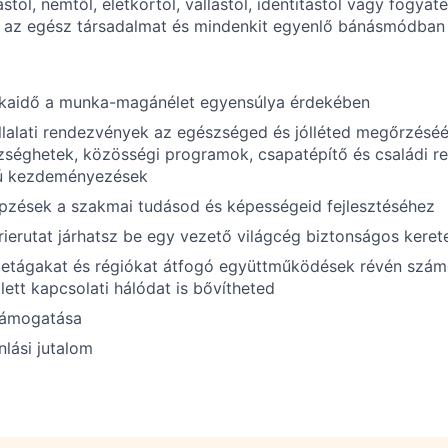
stól, nemtől, életkortól, vallástól, identitástól vagy fogyat
el az egész társadalmat és mindenkit egyenlő bánásmódban 
aidő a munka-magánélet egyensúlya érdekében
lalati rendezvények az egészséged és jólléted megőrzéséér
zséghetek, közösségi programok, csapatépítő és családi r
lú kezdeményezések
pzések a szakmai tudásod és képességeid fejlesztéséhez
rierutat járhatsz be egy vezető világcég biztonságos kerete
zletágakat és régiókat átfogó együttműködések révén szá
lett kapcsolati hálódat is bővítheted
 támogatása
nlási jutalom