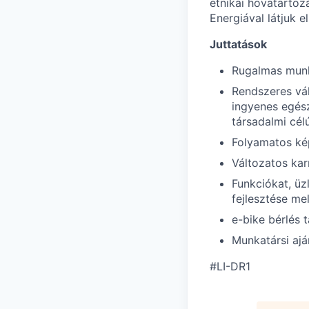
etnikai hovatartozá
Energiával látjuk 
Juttatások
Rugalmas munk
Rendszeres vál
ingyenes egés
társadalmi cé
Folyamatos ké
Változatos kar
Funkciókat, ü
fejlesztése mel
e-bike bérlés
Munkatársi ajá
#LI-DR1