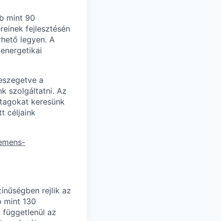
b mint 90
einek fejlesztésén
hető legyen. A
energetikai
eszegetve a
k szolgáltatni. Az
ttagokat keresünk
t céljaink
iemens-
nűségben rejlik az
b mint 130
 függetlenül az