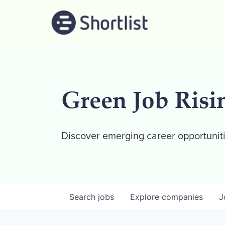
Green Job Risi
Discover emerging career opportuniti
Search
jobs
Explore
companies
J