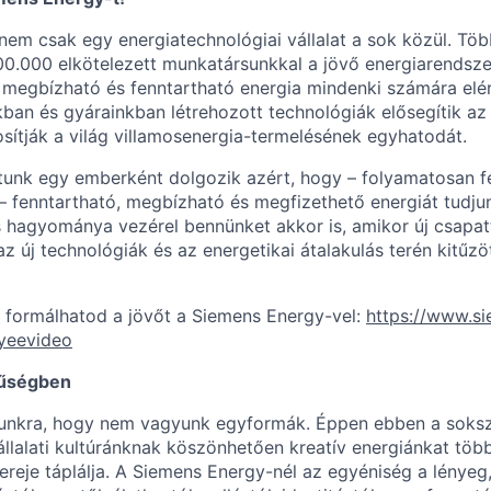
em csak egy energiatechnológiai vállalat a sok közül. Töb
0.000 elkötelezett munkatársunkkal a jövő energiarendszer
megbízható és fenntartható energia mindenki számára elér
ban és gyárainkban létrehozott technológiák elősegítik az 
tosítják a világ villamosenergia-termelésének egyhatodát.
unk egy emberként dolgozik azért, hogy – folyamatosan f
 – fenntartható, megbízható és megfizethető energiát tudjun
s hagyománya vezérel bennünket akkor is, amikor új csapa
z új technológiák és az energetikai átalakulás terén kitűzöt
 formálhatod a jövőt a Siemens Energy-vel:
https://www.s
yeevideo
nűségben
unkra, hogy nem vagyunk egyformák. Éppen ebben a sokszí
llalati kultúránknak köszönhetően kreatív energiánkat töb
reje táplálja. A Siemens Energy-nél az egyéniség a lényeg,