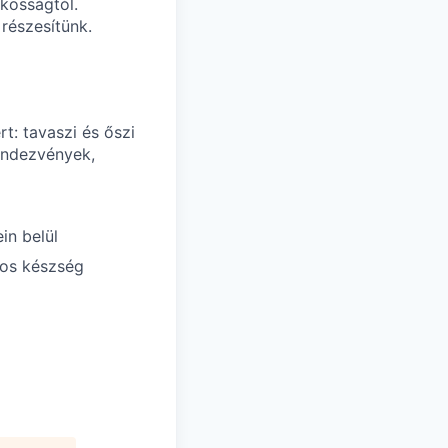
ékosságtól.
részesítünk.
t: tavaszi és őszi
endezvények,
in belül
mos készség