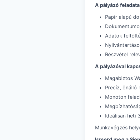
A pályázó feladata
Papír alapú d
Dokumentumok 
Adatok feltölt
Nyilvántartáso
Részvétel rel
A pályázóval kapc
Magabiztos Wo
Precíz, önáll
Monoton felad
Megbízhatóság
Ideálisan heti 
Munkavégzés helye
Ismerd meg a Sie