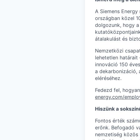
A Siemens Energy n
országban közel 10
dolgozunk, hogy a 
kutatóközpontjaink
átalakulást és biz
Nemzetközi csapat
lehetetlen határait
innováció 150 éve
a dekarbonizáció, a
eléréséhez.
Fedezd fel, hogyan
energy.com/emplo
Hiszünk a sokszí
Fontos érték szám
erőnk. Befogadó vá
nemzetiség közös e