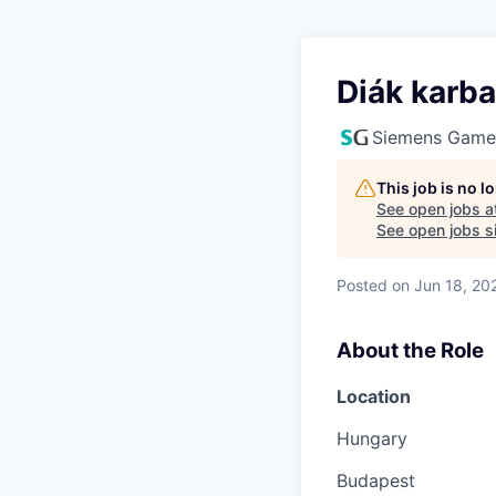
Diák karba
Siemens Game
This job is no 
See open jobs a
See open jobs si
Posted
on Jun 18, 20
About the Role
Location
Hungary
Budapest