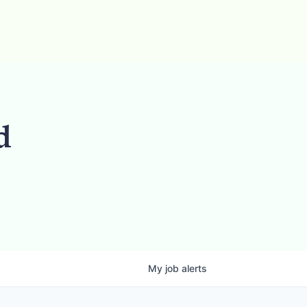
d
My
job
alerts