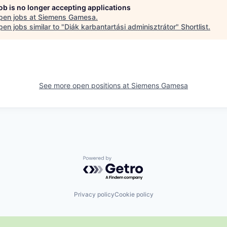
job is no longer accepting applications
pen jobs at
Siemens Gamesa
.
en jobs similar to "
Diák karbantartási adminisztrátor
"
Shortlist
.
See more open positions at
Siemens Gamesa
Powered by Getro.com
Privacy policy
Cookie policy