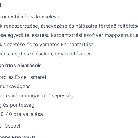
i
okumentációk szkennelése
rendszerezése, átnevezése és hálózatra történő feltöltés
ése egyedi fejlesztésű karbantartási szoftver mappastruktú
k vezetése és folyamatos karbantartása
eváns megbeszéléseken, egyeztetéseken
solatos elvárások
rd és Excel ismeret
ó munkavégzés
atok iránti magas tűrőképesség
 és pontosság
30-40 óra vállalása
: Csepel
mens Energy-t!