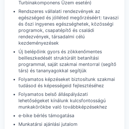
Turbinakomponens Üzem esetén)
Rendszeres vállalati rendezvények az
egészséged és jólléted megőrzéséért: tavaszi
és őszi ingyenes egészséghetek, közösségi
programok, csapatépítő és családi
rendezvények, társadalmi célú
kezdeményezések
Új belépőink gyors és zökkenőmentes
beilleszkedését struktúrált betanítási
programmal, saját szakmai mentorral (segítő
társ) és tananyagokkal segítjük
Folyamatos képzéseket biztosítunk szakmai
tudásod és képességeid fejlesztéséhez
Folyamatos belső álláspályázati
lehetőségeket kínálunk kulcsfontosságú
munkakörökbe való továbbképzésekhez
e-bike bérlés támogatása
Munkatársi ajánlási jutalom