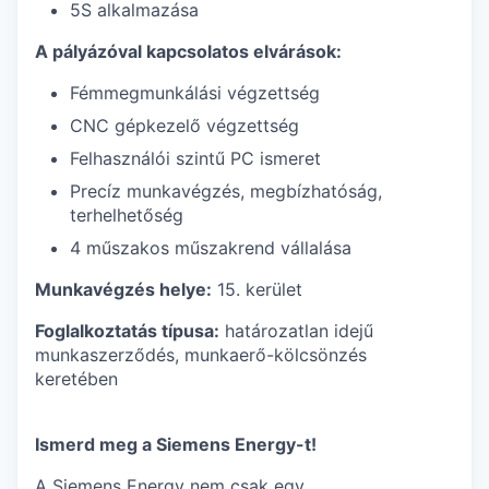
5S alkalmazása
A pályázóval kapcsolatos elvárások:
Fémmegmunkálási végzettség
CNC gépkezelő végzettség
Felhasználói szintű PC ismeret
Precíz munkavégzés, megbízhatóság,
terhelhetőség
4 műszakos műszakrend vállalása
Munkavégzés helye:
15. kerület
Foglalkoztatás típusa:
határozatlan idejű
munkaszerződés, munkaerő-kölcsönzés
keretében
Ismerd meg a Siemens Energy-t!
A Siemens Energy nem csak egy