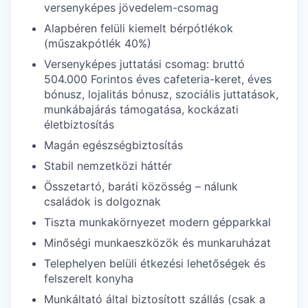
versenyképes jövedelem-csomag
Alapbéren felüli kiemelt bérpótlékok
(műszakpótlék 40%)
Versenyképes juttatási csomag: bruttó
504.000 Forintos éves cafeteria-keret, éves
bónusz, lojalitás bónusz, szociális juttatások,
munkábajárás támogatása, kockázati
életbiztosítás
Magán egészségbiztosítás
Stabil nemzetközi háttér
Összetartó, baráti közösség – nálunk
családok is dolgoznak
Tiszta munkakörnyezet modern gépparkkal
Minőségi munkaeszközök és munkaruházat
Telephelyen belüli étkezési lehetőségek és
felszerelt konyha
Munkáltató által biztosított szállás (csak a