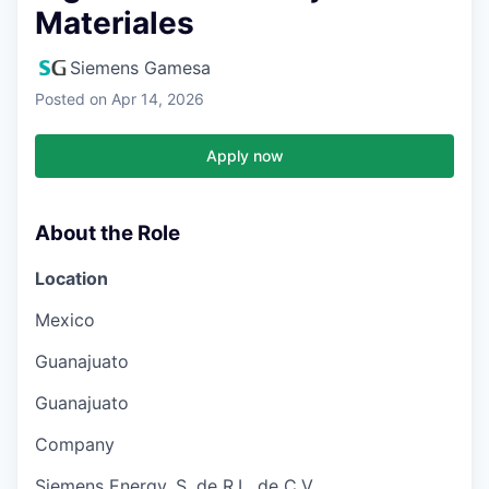
Materiales
Siemens Gamesa
Posted
on Apr 14, 2026
Apply now
About the Role
Location
Mexico
Guanajuato
Guanajuato
Company
Siemens Energy, S. de R.L. de C.V.